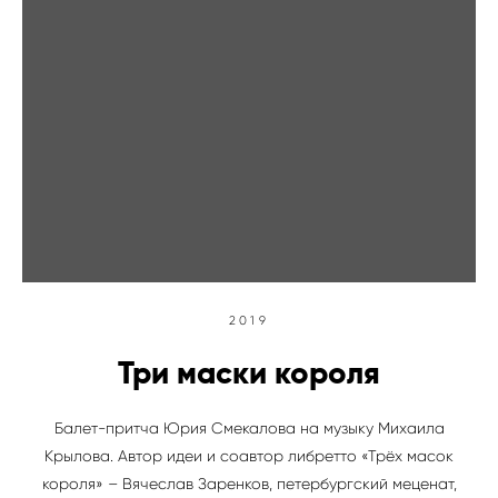
2019
Три маски короля
Балет-притча Юрия Смекалова на музыку Михаила
Крылова. Автор идеи и соавтор либретто «Трёх масок
короля» – Вячеслав Заренков, петербургский меценат,